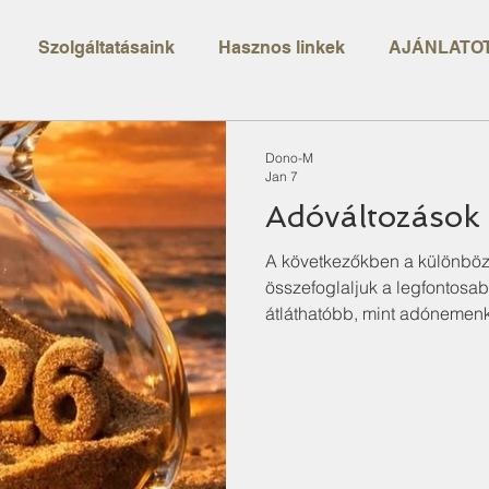
Szolgáltatásaink
Hasznos linkek
AJÁNLATOT
Dono-M
Jan 7
Adóváltozások
A következőkben a különböz
összefoglaljuk a legfontosab
átláthatóbb, mint adónemenk
vonatkozó részt!