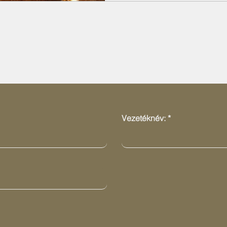
Ajánlatot kérek!
Vezetéknév: