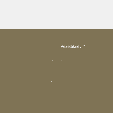
Ajánlatot kérek!
Vezetéknév: