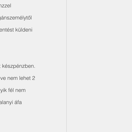
nzzel
gánszemélytől 
lentést küldeni 
get készpénzben. 
eve nem lehet 2 
yik fél nem 
alanyi áfa 