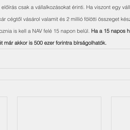
z előírás csak a vállalkozásokat érinti. Ha viszont egy vál
 cégtől vásárol valamit és 2 millió fölötti összeget kés
koznia is kell a NAV felé 15 napon belül. 
Ha a 15 napos ha
ét már akkor is 500 ezer forintra bírságolhatók.