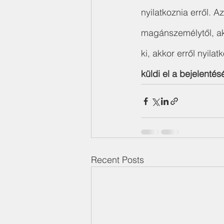
nyilatkoznia erről. A
magánszemélytől, akár
ki, akkor erről nyilat
küldi el a bejelentés
Recent Posts