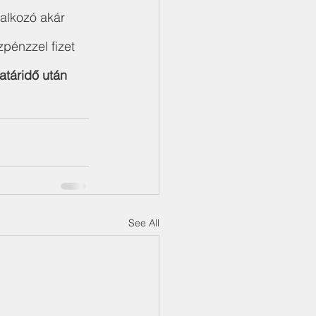
lalkozó akár 
zpénzzel fizet 
táridő után 
See All