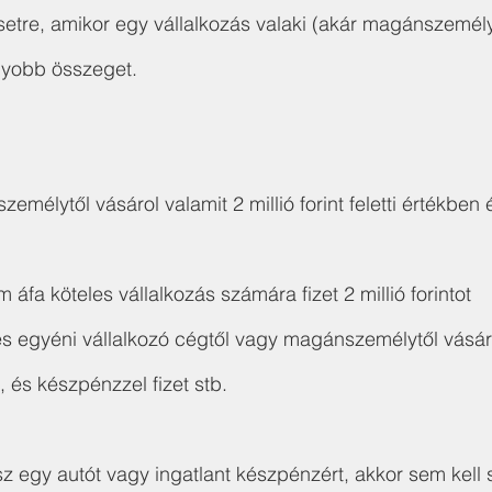
etre, amikor egy vállalkozás valaki (akár magánszemél
agyobb összeget.
mélytől vásárol valamit 2 millió forint feletti értékben
áfa köteles vállalkozás számára fizet 2 millió forintot
es egyéni vállalkozó cégtől vagy magánszemélytől vásáro
tt, és készpénzzel fizet stb.
egy autót vagy ingatlant készpénzért, akkor sem kell