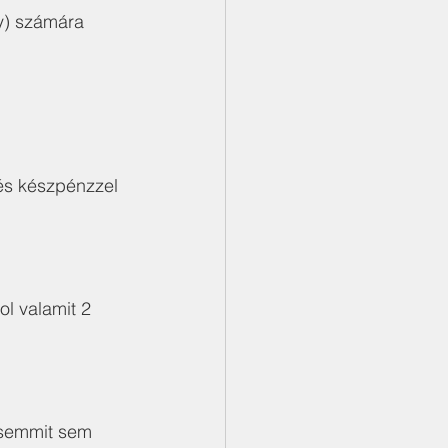
y) számára 
 és készpénzzel 
l valamit 2 
 semmit sem 