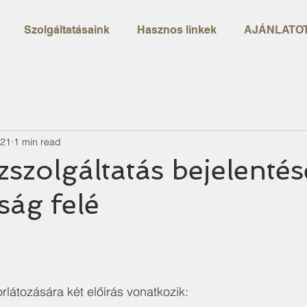
Szolgáltatásaink
Hasznos linkek
AJÁNLATOT
021
1 min read
szolgáltatás bejelentés
ág felé
rlátozására két előírás vonatkozik: