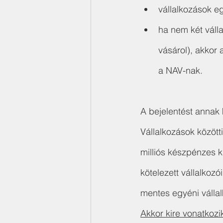
vállalkozások eg
ha nem két váll
vásárol), akkor a
a NAV-nak.
A bejelentést annak k
Vállalkozások között
milliós készpénzes ki
kötelezett vállalkozó
mentes egyéni vállal
Akkor kire vonatkozi