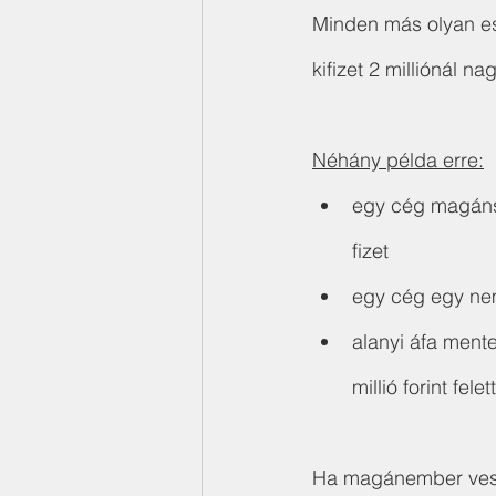
Minden más olyan es
kifizet 2 milliónál n
Néhány példa erre:
egy cég magánsze
fizet
egy cég egy nem 
alanyi áfa ment
millió forint fele
Ha magánember vesz 