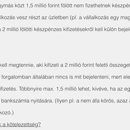
ymás közt 1,5 millió forint fölött nem fizethetnek készpé
alkozás vesz részt az üzletben (pl. a vállalkozás egy ma
 2 millió fölötti készpénzes kifizetésekről kell külön beje
ell megtennie, aki kifizeti a 2 millió forint feletti össze
i forgalomban általában nincs is mit bejelenteni, mert el
fizetés. Többnyire max. 1,5 millió lehet, kivéve, ha az eg
i bankszámla nyitására. (Ilyen pl. a nem áfa körös, azaz 
kozó.)
k a kötelezettség?