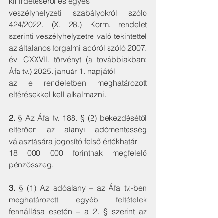
kihirdetéséről és egyes
veszélyhelyzeti szabályokról szóló 
424/2022. (X. 28.) Korm. rendelet 
szerinti veszélyhelyzetre való tekintettel 
az általános forgalmi adóról szóló 2007. 
évi CXXVII. törvényt (a továbbiakban: 
Áfa tv.) 2025. január 1. napjától
az e rendeletben meghatározott 
eltérésekkel kell alkalmazni.
2.
 § Az Áfa tv. 188. § (2) bekezdésétől 
eltérően az alanyi adómentesség 
választására jogosító felső értékhatár
18 000 000 forintnak megfelelő 
pénzösszeg.
3.
 § (1) Az adóalany – az Áfa tv.-ben 
meghatározott egyéb feltételek 
fennállása esetén – a 2. § szerint az 