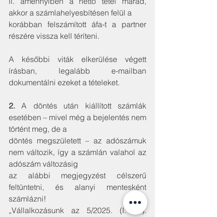
ii. amennyiben a nettó tétel marad, 
akkor a számlahelyesbítésen felül a
korábban felszámított áfa-t a partner 
részére vissza kell téríteni.
A későbbi viták elkerülése végett 
írásban, legalább e-mailban 
dokumentálni ezeket a tételeket.
2.
 A döntés után kiállított számlák 
esetében – mivel még a bejelentés nem 
történt meg, de a
döntés megszületett – az adószámuk 
nem változik, így a számlán valahol az 
adószám változásig
az alábbi megjegyzést célszerű 
feltüntetni, és alanyi mentesként 
számlázni!
„Vállalkozásunk az 5/2025. (I. 25). 