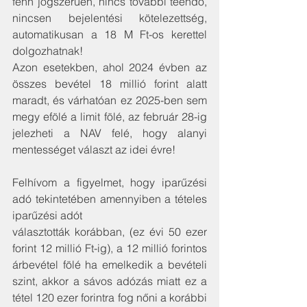
fenn jogszerűen, nincs további teendő, 
nincsen bejelentési kötelezettség, 
automatikusan a 18 M Ft-os kerettel 
dolgozhatnak!
Azon esetekben, ahol 2024 évben az 
összes bevétel 18 millió forint alatt 
maradt, és várhatóan ez 2025-ben sem 
megy efölé a limit fölé, az február 28-ig 
jelezheti a NAV felé, hogy alanyi 
mentességet választ az idei évre!
Felhívom a figyelmet, hogy iparűzési 
adó tekintetében amennyiben a tételes 
iparűzési adót
választották korábban, (ez évi 50 ezer 
forint 12 millió Ft-ig), a 12 millió forintos 
árbevétel fölé ha emelkedik a bevételi 
szint, akkor a sávos adózás miatt ez a 
tétel 120 ezer forintra fog nőni a korábbi 