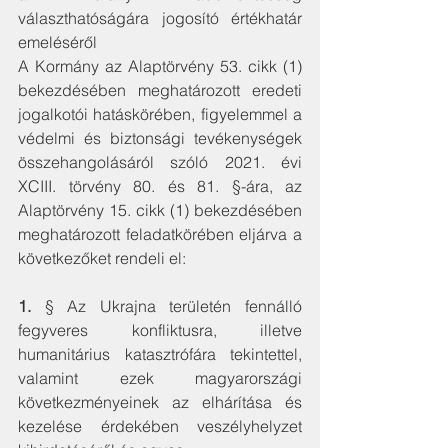
választhatóságára jogosító értékhatár 
emeléséről
A Kormány az Alaptörvény 53. cikk (1) 
bekezdésében meghatározott eredeti 
jogalkotói hatáskörében, figyelemmel a 
védelmi és biztonsági tevékenységek 
összehangolásáról szóló 2021. évi 
XCIII. törvény 80. és 81. §-ára, az 
Alaptörvény 15. cikk (1) bekezdésében 
meghatározott feladatkörében eljárva a 
következőket rendeli el:
1.
 § Az Ukrajna területén fennálló 
fegyveres konfliktusra, illetve 
humanitárius katasztrófára tekintettel, 
valamint ezek magyarországi 
következményeinek az elhárítása és 
kezelése érdekében veszélyhelyzet 