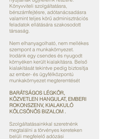
Könyvviteli szolgáltatásra,
bérszámfejtésre, adótanácsadásra
valamint teljes körű adminisztrációs
feladatok ellátására szakosodott
társaság.
Nem elhanyagolható, nem mellékes
szempont a munkakörnyezet.
Irodánk egy csendes és nyugodt
környéken került kialakításra. Belső
kialakítását tekintve pedig biztosítja
az ember- és ügyfélközpontú
munkakörnyezet megteremtését
BARÁTSÁGOS LÉGKÖR,
KÖZVETLEN HANGULAT, EMBERI
ROKONSZENV, KIALAKULÓ
KÖLCSÖNÖS BIZALOM .
Szolgáltatásainkkal szeretnénk
megtalálni a törvényes kereteken
belüli megfelelő adózási