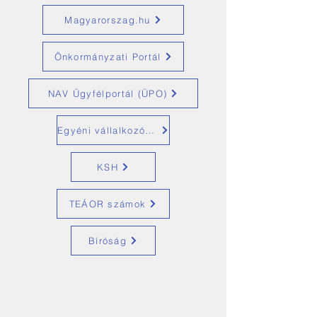
Magyarorszag.hu
Önkormányzati Portál
NAV Ügyfélportál (ÜPO)
Egyéni vállalkozók tevékenysége (KAVIR)
KSH
TEÁOR számok
Bíróság