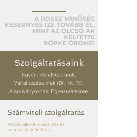
A ROSSZ MINŐSÉG
KESERNYÉS ÍZE TOVÁBB ÉL,
MINT AZ OLCSÓ ÁR
KELTETTE
RÖPKE ÖRÖMÉ!
Szolgáltatásaink
Egyéni vállalkozóknak,
Vállalkozásoknak (Bt, Kft, Rt),
Alapítványoknak, Egyesületeknek
Számviteli szolgáltatás
Adóbevallások elkészítése és
beadása határidőben