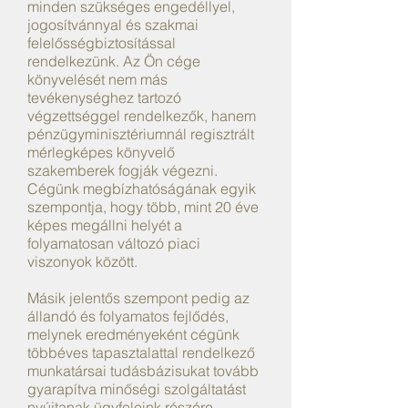
minden szükséges engedéllyel,
jogosítvánnyal és szakmai
felelősségbiztosítással
rendelkezünk. Az Ön cége
könyvelését nem más
tevékenységhez tartozó
végzettséggel rendelkezők, hanem
pénzügyminisztériumnál regisztrált
mérlegképes könyvelő
szakemberek fogják végezni.
Cégünk megbízhatóságának egyik
szempontja, hogy több, mint 20 éve
képes megállni helyét a
folyamatosan változó piaci
viszonyok között.
Másik jelentős szempont pedig az
állandó és folyamatos fejlődés,
melynek eredményeként cégünk
többéves tapasztalattal rendelkező
munkatársai tudásbázisukat tovább
gyarapítva minőségi szolgáltatást
nyújtanak ügyfeleink részére.